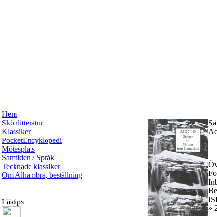
Hem
Skönlitteratur
Så
Klassiker
Ad
PocketEncyklopedi
Mötesplats
Samtiden / Språk
Öv
Tecknade klassiker
Fö
Om Alhambra, beställning
In
Be
IS
Lästips
» 