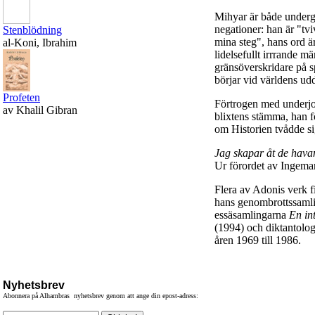
Mihyar är både undergå
negationer: han är "tvi
Stenblödning
mina steg", hans ord ä
al-Koni, Ibrahim
lidelsefullt irrrande m
gränsöverskridare på s
börjar vid världens ud
Profeten
Förtrogen med underjo
av Khalil Gibran
blixtens stämma, han 
om Historien tvådde si
Jag skapar åt de havan
Ur förordet av Ingema
Flera av Adonis verk fi
hans genombrottssaml
essäsamlingarna
En int
(1994) och diktantolog
åren 1969 till 1986.
Nyhetsbrev
Abonnera på Alhambras nyhetsbrev genom att ange din epost-adress: