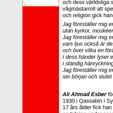
och dess världsliga 
vågmästarroll att spel
och religion gick han
Jag föreställer mig e
utan kyrkor, moskéer
Jag föreställer mig e
vars ljus också är d
och över vilka en fö
I dess händer lyser e
i ständig hänrycknin
Jag föreställer mig 
ser början och slutet
Ali Ahmad Esber
fö
1930 i Qassabin i Syr
17 års ålder fick han 