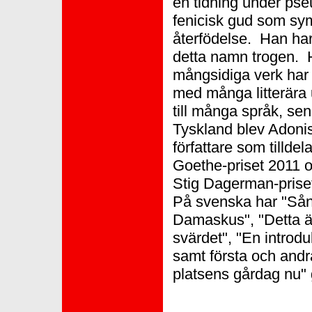
en tidning under ps
fenicisk gud som sym
återfödelse. Han har 
detta namn trogen. 
mångsidiga verk har b
med många litterära 
till många språk, sena
Tyskland blev Adonis
författare som tilldel
Goethe-priset 2011 o
Stig Dagerman-prise
På svenska har "Sån
Damaskus", "Detta ä
svärdet", "En introduk
samt första och andr
platsens gårdag nu" 