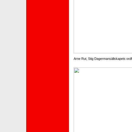
Arne Rut, Stig Dagermansällskapets ordfö