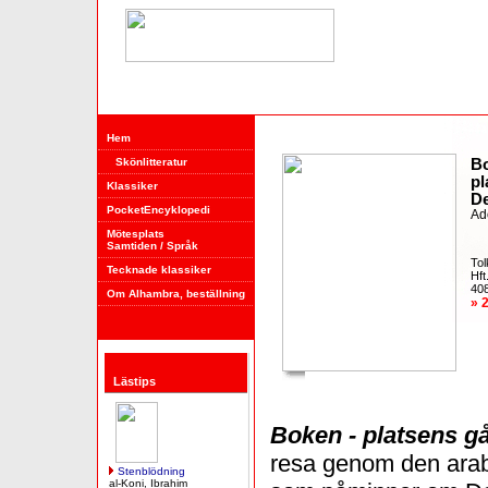
Hem
Skönlitteratur
B
pl
Klassiker
De
PocketEncyklopedi
Ad
Mötesplats
Samtiden / Språk
Tol
Tecknade klassiker
Hft
408
Om Alhambra, beställning
» 
Lästips
Boken - platsens g
resa genom den arabi
Stenblödning
al-Koni, Ibrahim