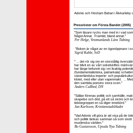
Adonis och Hesham Bahari i Älvkarleby d
Pressröster om Första Bandet (2005)
"Som läsare rycks man med in i vad som 
Något Annat. Framtid, bland annat."
Per Helge, Vestmanlands Läns Tidning
"Boken är något av en ögonöppnare i sven
Sigrid Kahle, SvD
" ... det rör sig om en storståtlig översät
har blivit en av vårt sekelskiftes märkvär
har länge befunnit sig i en livaktig polem
(fundamentalistiska, patriarkala) schatt
västerländska imperie- och populärkultur
klotet, med eller utan vapenmakt. ... Med
den samtida poesins stora scen."
Anders Cullhed, DN
"Sällan förenas politik och samhälle, makt
skapelse och död, på ett så skönt och br
tidsbegreppet en så diger innebörd."
Jan Karlsson, Kristianstadsbladet
"Vad Adonis vill göra är att visa på de ö
och politik länkas samman så som skett fr
muslimska världen."
Bo Gustavsson, Upsala Nya Tidning