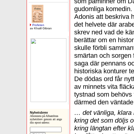
som påminner om Da
gudomliga komedin. 
Adonis att beskriva 
det helvete där arab
Profeten
av Khalil Gibran
skrev ned vad de kä
berättar om en histori
skulle förbli samman
smärtan och sorgen f
saga där pennans oc
historiska konturer 
De dödas ord får nytt
av minnets vita fläc
tystnad som behövs f
därmed den väntade 
… det vänliga, klara 
Nyhetsbrev
Abonnera på Alhambras
kring det som döljs 
nyhetsbrev genom att ange
din epost-adress:
kring längtan efter k