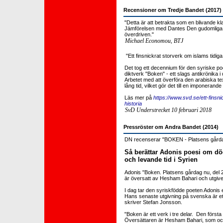
Recensioner om Tredje Bandet (2017)
"Detta är att betrakta som en blivande kl
Jämförelsen med Dantes Den gudomliga 
överdriven."
Michael Economou, BTJ
"Ett finsnickrat storverk om islams tidiga
Det tog ett decennium för den syriske poet
diktverk "Boken" - ett slags antikrönika i
Arbetet med att överföra den arabiska text
lång tid, vilket gör det till en imponerand
Läs mer på
https://www.svd.se/ett-finsni
historia
SvD Understrecket 10 februari 2018
Pressröster om Andra Bandet (2014)
DN recenserar "BOKEN - Platsens gårdag
Så berättar Adonis poesi om dö
och levande tid i Syrien
Adonis "Boken. Platsens gårdag nu, del 
är översatt av Hesham Bahari och utgive
I dag tar den syriskfödde poeten Adonis 
Hans senaste utgivning på svenska är ett
skriver Stefan Jonsson.
"Boken är ett verk i tre delar. Den för
Översättaren är Hesham Bahari, som ock