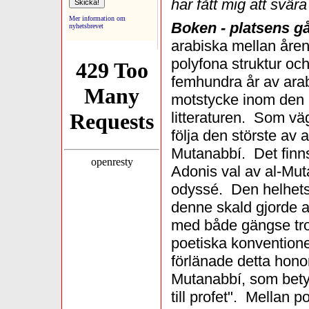
har fått mig att svära
Mer information om
Boken - platsens g
nyhetsbrevet
arabiska mellan åre
polyfona struktur oc
femhundra år av arab
motstycke inom den
litteraturen. Som väg
följa den störste av a
Mutanabbí. Det finns
Adonis val av al-Mut
odyssé. Den helhet
denne skald gjorde a
med både gängse tr
poetiska konvention
förlänade detta hon
Mutanabbí, som bety
till profet". Mellan po