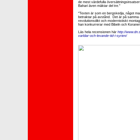
de mest värdefulla översättningsinsatser
Bahari även mäktar del tre."
"Texten är som en bergskedja, något man f
betraktar på avstånd. Det är på samma g
revolutionsdikt och modernistiskt montage.
han konkurrerar med Bibeln och Koranen
Läs hela recensionen här
http://www.dn
varldar-och-levande-tid-i-syrien/