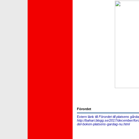
Förordet
Extern länk till
Förordet till platsens gårda
http://bahari.blogg.se/2017/december/foror
del-boken-platsens-gardag-nu.html