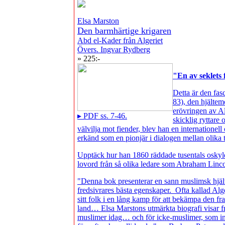
Elsa Marston
Den barmhärtige krigaren
Abd el-Kader från Algeriet
Övers. Ingvar Rydberg
» 225:-
"En av seklets
Detta är den fa
83), den hjälte
erövringen av Al
▸ PDF ss. 7-46.
skicklig ryttare
välvilja mot fiender, blev han en internationell 
erkänd som en pionjär i dialogen mellan olika 
Upptäck hur han 1860 räddade tusentals oskyldi
lovord från så olika ledare som Abraham Linco
"Denna bok presenterar en sann muslimsk hjäl
fredsivrares bästa egenskaper. Ofta kallad Al
sitt folk i en lång kamp för att bekämpa den f
land… Elsa Marstons utmärkta biografi visar 
muslimer idag… och för icke-muslimer, som inte