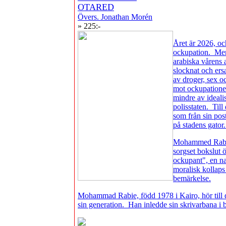
OTARED
Övers. Jonathan Morén
» 225:-
Året är 2026, oc
ockupation. Men
arabiska vårens 
slocknat och ersa
av droger, sex o
mot ockupationen
mindre av idealis
polisstaten. Til
som från sin pos
på stadens gator
Mohammed Rabi
sorgset bokslut
ockupant", en nat
moralisk kollaps
bemärkelse.
Mohammad Rabie, född 1978 i Kairo, hör till
sin generation. Han inledde sin skrivarbana 