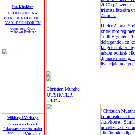
2010) på svenska.
Ibn Khaldun
främsta litterära
PROLEGOMENA
Adonis.
INTRODUKTION TILL
VÄRLDSHISTORIEN
Under Anwar Sadat
Övers. och förord
kritik mot regime
av Ingvar Rydberg
år till Egypten. 
deltagande i en k
fängelsedikter utg
någon politisk ell
djupare mening. Tr
livsbejakande p
Christian Munthe
UTSIKTER
» 189:-
"Christian Munthe 
kompositör och förf
Mikhayil Mishaqa
skrivkonst. Samlin
Storm över berget
noveller vari vi f
Libanons historia under
allmänmänskliga 
1700- och 1800-talen