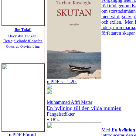
Förgängligheten oc
röd tråd genom Ka
om storstadsmänni
men värdiga liv p
och exilen. Men l
tiden, drömmarna,
Ibn Tufail
författaren skapa
Hayy ibn Yaqzan:
Den självlärde filosofen
Övers. av Öjevind Lång
▸ PDF ss. 1-20.
Muhammad Afifi Matar
En hyllning till den vilda mumien
Fängelsedikter
» 185:-
Med
En hyllning
▸ PDF Förord.
introduceras den