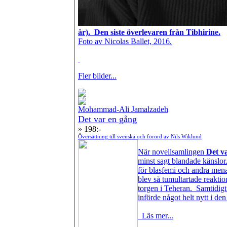
år). Den siste överlevaren från Tibhirine.
Foto av Nicolas Ballet, 2016.
Fler bilder...
Mohammad-Ali Jamalzadeh
Det var en gång
» 198:-
Översättning till svenska och förord av Nils Wiklund
När novellsamlingen
Det v
minst sagt blandade känslo
för blasfemi och andra men
blev så tumultartade reakti
torgen i Teheran. Samtidigt 
införde något helt nytt i den 
Läs mer...