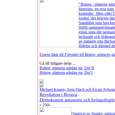
"Boken - platsens går
historien, en resa so
komedin. Men olikt Da
jorden, det helvete där
Samtidigt som han berä
förbli sammantvinnade,
episk saga där pennans
tecknade och ifrågasat
av minnets vita fläcka
födelse och därmed de
Extern länk till
Förordet till Boken; platsens g
Gå till tidigare delar…
Boken; platsens gårdag nu, Del II
Boken; platsens gårdag nu, Del I
Michael Knapp, Anja Flach och Ercan Aybog
Revolution i Rojava
Demokratisk autonomi och kvinnofrigöre
» 250:-
Omgivet av fiender, inklusi