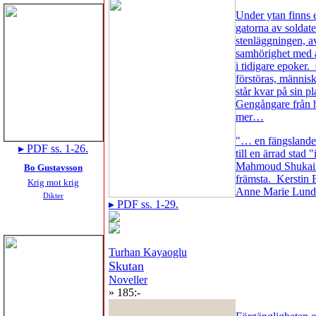
Under ytan finns e
gatorna av soldate
stenläggningen, a
samhörighet med 
i tidigare epoke
förstöras, männis
står kvar på sin p
Gengångare från h
mer…
"… en fängslande
▸ PDF ss. 1-26.
till en ärrad stad
Mahmoud Shukair 
Bo Gustavsson
främsta. Kerstin E
Krig mot krig
Anne Marie Lundst
Dikter
▸ PDF ss. 1-29.
Turhan Kayaoglu
Skutan
Noveller
» 185:-